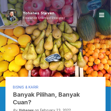
Yohanes Steven
Freelance Strategic Designer
BISNIS & KARIR
Banyak Pilihan, Banyak
Cuan?
By
Yohanes
on February 23, 2022