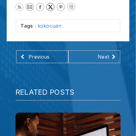
Tags
:
kokocuan
Previous
Next
RELATED POSTS